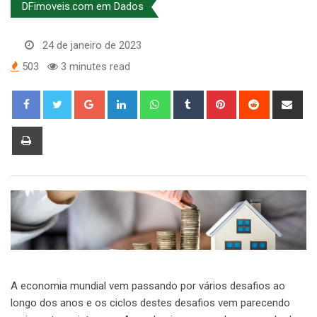
DFimoveis.com em Dados
24 de janeiro de 2023
503
3 minutes read
Google+
LinkedIn
Whatsapp
Tumblr
Pinterest
Reddit
Sha
via
Ema
Print
A economia mundial vem passando por vários desafios ao
longo dos anos e os ciclos destes desafios vem parecendo