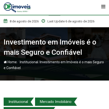
Skip
to
content
8 de agosto de 2026
Last Update 6 de agosto de 2026
Investimento em Imóveis é o
mais Seguro e Confiável
/
/
Home
Institucional
Investimento em Imóveis é o mais Seguro
e Confiável
Institucional
Mercado Imobiliário