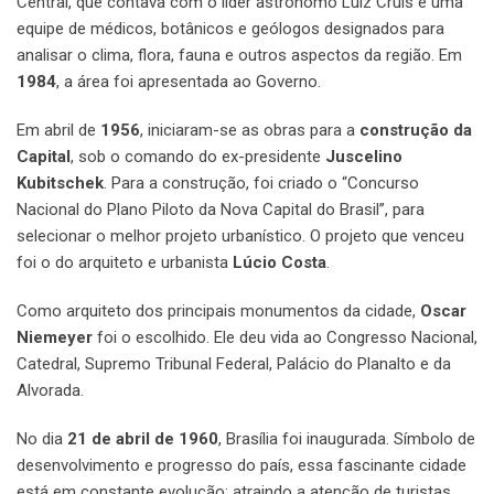
Central, que contava com o líder astrônomo Luiz Cruls e uma
equipe de médicos, botânicos e geólogos designados para
analisar o clima, flora, fauna e outros aspectos da região. Em
1984
, a área foi apresentada ao Governo.
Em abril de
1956
, iniciaram-se as obras para a
construção da
Capital
, sob o comando do ex-presidente
Juscelino
Kubitschek
. Para a construção, foi criado o “Concurso
Nacional do Plano Piloto da Nova Capital do Brasil”, para
selecionar o melhor projeto urbanístico. O projeto que venceu
foi o do arquiteto e urbanista
Lúcio Costa
.
Como arquiteto dos principais monumentos da cidade,
Oscar
Niemeyer
foi o escolhido. Ele deu vida ao Congresso Nacional,
Catedral, Supremo Tribunal Federal, Palácio do Planalto e da
Alvorada.
No dia
21 de abril de 1960
, Brasília foi inaugurada. Símbolo de
desenvolvimento e progresso do país, essa fascinante cidade
está em constante evolução; atraindo a atenção de turistas,