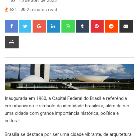
15 de abril de 2023
531
2 minutes read
Google+
LinkedIn
Whatsapp
Tumblr
Pinterest
Reddit
Sha
via
Ema
Print
Inaugurada em 1960, a Capital Federal do Brasil é referência
em urbanismo e símbolo da identidade brasileira, além de ser
uma cidade com grande importância histórica, política e
cultural.
Brasília se destaca por ser uma cidade vibrante, de arquitetura