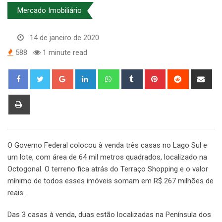
Mercado Imobiliário
14 de janeiro de 2020
588
1 minute read
Google+
LinkedIn
Whatsapp
Tumblr
Pinterest
Reddit
Sha
via
Ema
Print
O Governo Federal colocou à venda três casas no Lago Sul e
um lote, com área de 64 mil metros quadrados, localizado na
Octogonal. O terreno fica atrás do Terraço Shopping e o valor
mínimo de todos esses imóveis somam em R$ 267 milhões de
reais.
Das 3 casas à venda, duas estão localizadas na Península dos