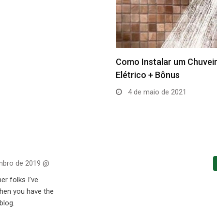
GDF cria nova 33º Região
talar um Chuveiro
Administrativa do DF
 + Bônus
10 de outubro de 2019
aio de 2021
mbro de 2019 @
er folks I’ve
when you have the
blog.