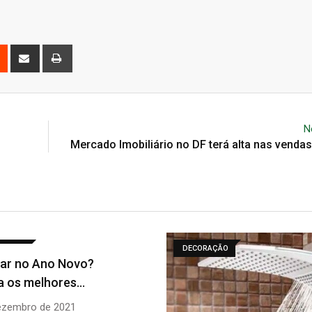
est
Reddit
Share
Print
via
Email
N
Mercado Imobiliário no DF terá alta nas venda
ÇÃO
CURIOSIDADES DF