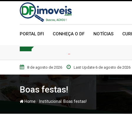
Skip
to
content
PORTAL DFI
CONHEÇA O DF
NOTÍCIAS
CUR
8 de agosto de 2026
Last Update 6 de agosto de 2026
Boas festas!
/
/
Home
Institucional
Boas festas!