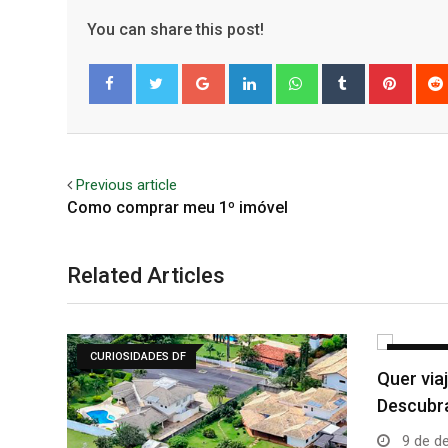
You can share this post!
Google+
LinkedIn
Whatsapp
Tumblr
Pinter
Facebook
Twitter
Previous article
Como comprar meu 1º imóvel
Related Articles
INSTITUCIONAL
DECORA
Quer viajar no Ano Novo?
Descubra os melhores…
9 de dezembro de 2021