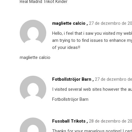
Real Madrid Trikot Kinder
magliette calcio
,
27 de dezembro de 2
Hello, i feel that i saw you visited my web
am trying to to find issues to enhance m
of your ideas!!
magliette calcio
Fotbollströjor Barn
,
27 de dezembro d
I visited several web sites however the au
Fotbollströjor Barn
Fussball Trikots
,
28 de dezembro de 2
Thanks for your marvelous posting! I cert