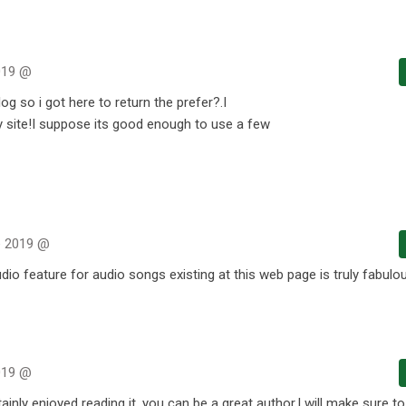
019 @
log so i got here to return the prefer?.I
y site!I suppose its good enough to use a few
e 2019 @
dio feature for audio songs existing at this web page is truly fabulo
019 @
ainly enjoyed reading it, you can be a great author.I will make sure 