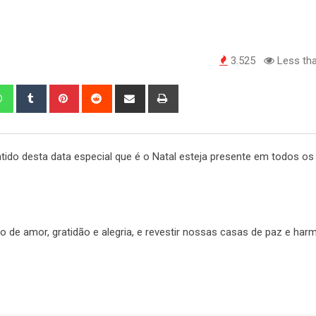
3.525
Less tha
edIn
Whatsapp
Tumblr
Pinterest
Reddit
Share
Print
via
Email
tido desta data especial que é o Natal esteja presente em todos os
 de amor, gratidão e alegria, e revestir nossas casas de paz e har