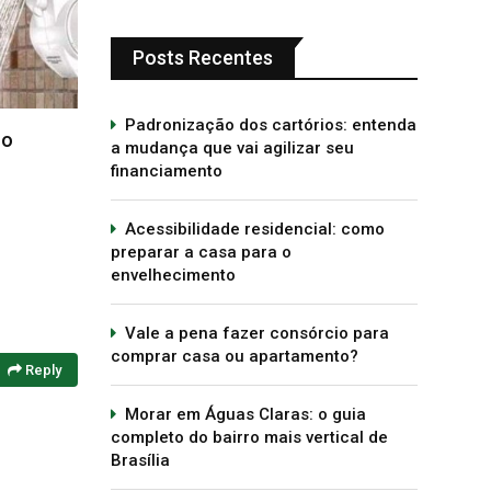
Posts Recentes
Morar em Planaltina é bom?
4 de março de 2019
Padronização dos cartórios: entenda
DF t
a mudança que vai agilizar seu
Cami
financiamento
8 
Acessibilidade residencial: como
preparar a casa para o
envelhecimento
Vale a pena fazer consórcio para
comprar casa ou apartamento?
Reply
Morar em Águas Claras: o guia
completo do bairro mais vertical de
Brasília