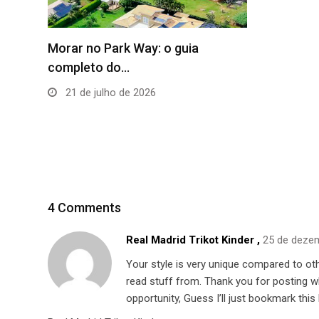
Como Ins
Elétrico
4 de m
4 Comments
Real Madrid Trikot Kinder
,
25 de deze
Your style is very unique compared to oth
read stuff from. Thank you for posting 
opportunity, Guess I’ll just bookmark this 