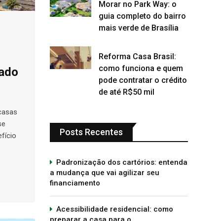
Morar no Park Way: o
guia completo do bairro
mais verde de Brasília
Reforma Casa Brasil:
como funciona e quem
rado
pode contratar o crédito
de até R$50 mil
 casas
se
Posts Recentes
efício
Padronização dos cartórios: entenda
a mudança que vai agilizar seu
financiamento
Acessibilidade residencial: como
preparar a casa para o