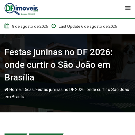
Skip
to
content
8 de agosto de 2026
Last Update 6 de agosto de 2026
Festas juninas no DF 2026:
onde curtir o São João em
Brasília
/
/
Home
Dicas
Festas juninas no DF 2026: onde curtir o São João
em Brasília