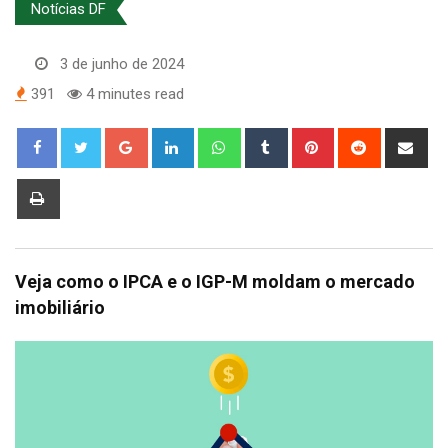
Notícias DF
3 de junho de 2024
391
4 minutes read
Google+
LinkedIn
Whatsapp
Tumblr
Pinterest
Reddit
Sha
via
Ema
Print
Veja como o IPCA e o IGP-M moldam o mercado
imobiliário