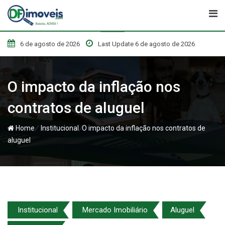
Skip
to
content
6 de agosto de 2026
Last Update 6 de agosto de 2026
O impacto da inflação nos
contratos de aluguel
/
/
Home
Institucional
O impacto da inflação nos contratos de
aluguel
Institucional
Mercado Imobiliário
Aluguel