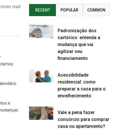
inute read
RECENT
POPULAR
COMMON
Padronização dos
cartórios: entenda a
mudança que vai
agilizar seu
r
financiamento
estamos
Acessibilidade
residencial: como
alendário
preparar a casa para o
envelhecimento
utos e
s mudanças
Vale a pena fazer
consórcio para comprar
casa ou apartamento?