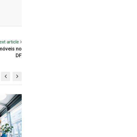
ext article
Imóveis no
DF
INSTITUCIONAL
IN
 primeiro