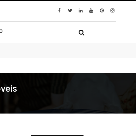
IO
veis