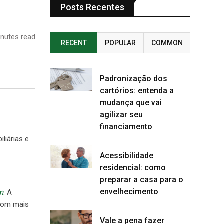
Posts Recentes
nutes read
RECENT
POPULAR
COMMON
Padronização dos
cartórios: entenda a
mudança que vai
agilizar seu
financiamento
liárias e
Acessibilidade
residencial: como
preparar a casa para o
envelhecimento
m
. A
 com mais
Vale a pena fazer