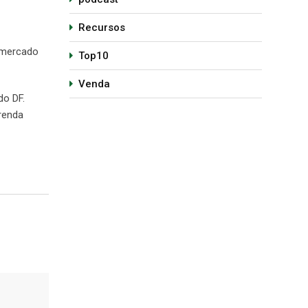
Recursos
o mercado
Top10
Venda
do DF.
 renda