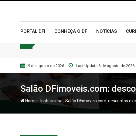
Skip
to
content
PORTAL DFI
CONHEÇA O DF
NOTÍCIAS
CUR
9 de agosto de 2026
Last Update 6 de agosto de 2026
Salão DFimoveis.com: desco
/
/
Home
Institucional
Salão DFimoveis.com: descontos exc