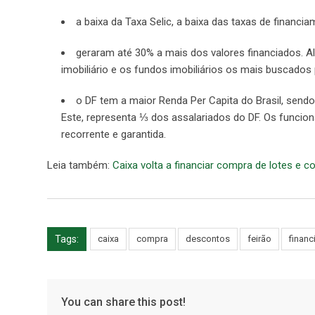
a baixa da Taxa Selic, a baixa das taxas de financia
geraram até 30% a mais dos valores financiados. A
imobiliário e os fundos imobiliários os mais buscados p
o DF tem a maior Renda Per Capita do Brasil, sendo
Este, representa ⅓ dos assalariados do DF. Os funcion
recorrente e garantida.
Leia também:
Caixa volta a financiar compra de lotes e 
Tags:
caixa
compra
descontos
feirão
finan
You can share this post!