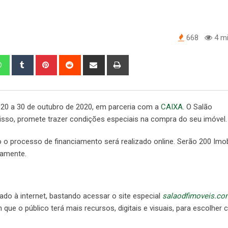
668
4 mi
edIn
Whatsapp
Tumblr
Pinterest
Reddit
Share
Print
via
Email
a 20 a 30 de outubro de 2020, em parceria com a
CAIXA
. O Salão
 isso, promete trazer condições especiais na compra do seu imóvel.
 o processo de financiamento será realizado online. Serão 200 Imobi
etamente.
tado à internet, bastando acessar o site especial
salaodfimoveis.co
que o público terá mais recursos, digitais e visuais, para escolher