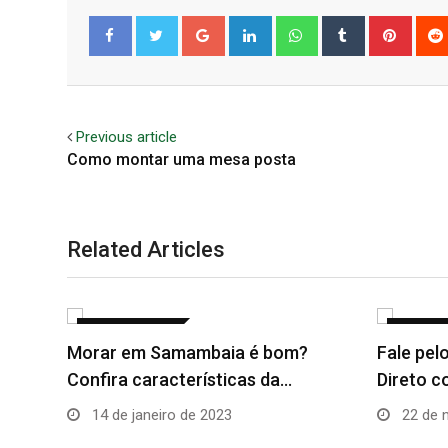
Google+
LinkedIn
Whatsapp
Tumblr
Pinter
Facebook
Twitter
Previous article
Como montar uma mesa posta
Related Articles
INSTITUCIONAL
CURIOSI
Fale pelo WhatsApp. Contato
Direto com Imobiliária e…
22 de novembro de 2022