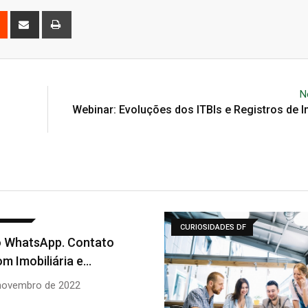
est
Reddit
Share
Print
via
Email
N
Webinar: Evoluções dos ITBIs e Registros de 
DADES DF
CURIOSIDADES DF
A História do Noroeste: o
bairro ecológico…
18 de julho de 2025