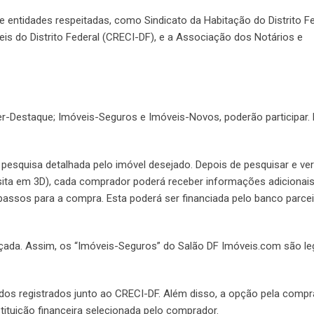
 entidades respeitadas, como Sindicato da Habitação do Distrito Fe
is do Distrito Federal (CRECI-DF), e a Associação dos Notários e
r-Destaque; Imóveis-Seguros e Imóveis-Novos, poderão participar. 
esquisa detalhada pelo imóvel desejado. Depois de pesquisar e ver
sita em 3D), cada comprador poderá receber informações adicionai
passos para a compra. Esta poderá ser financiada pelo banco parce
çada. Assim, os “Imóveis-Seguros” do Salão DF Imóveis.com são le
dos registrados junto ao CRECI-DF. Além disso, a opção pela compr
nstituição financeira selecionada pelo comprador.