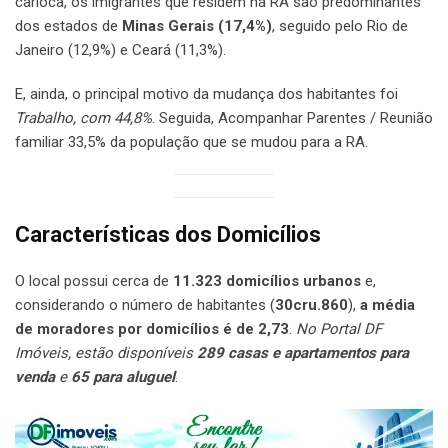
carioca, os imigrantes que residem na RA são predominantes
dos estados de
Minas Gerais (17,4%)
, seguido pelo Rio de
Janeiro (12,9%) e Ceará (11,3%).
E, ainda, o principal motivo da mudança dos habitantes foi
Trabalho, com 44,8%
. Seguida, Acompanhar Parentes / Reunião
familiar 33,5% da população que se mudou para a RA.
Características dos Domicílios
O local possui cerca de
11.323 domicílios urbanos
e,
considerando o número de habitantes (
30cru.860
),
a média
de moradores por domicílios é de 2,73
.
No Portal DF
Imóveis, estão disponíveis
289
casas e apartamentos para
venda
e
65 para aluguel
.