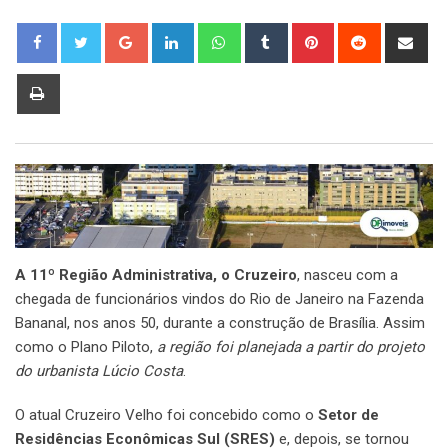
Google+
LinkedIn
Whatsapp
Tumblr
Pinterest
Reddit
Sha
via
Ema
Print
A 11º Região Administrativa, o Cruzeiro
, nasceu com a
chegada de funcionários vindos do Rio de Janeiro na Fazenda
Bananal, nos anos 50, durante a construção de Brasília. Assim
como o Plano Piloto,
a região foi planejada a partir do projeto
do urbanista Lúcio Costa
.
O atual Cruzeiro Velho foi concebido como o
Setor de
Residências Econômicas Sul (SRES)
e, depois, se tornou