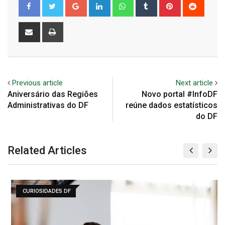
Google+
LinkedIn
Whatsapp
Tumblr
Pinterest
Reddit
Share
Print
via
Email
Previous article
Next article
Aniversário das Regiões
Novo portal #InfoDF
Administrativas do DF
reúne dados estatísticos
do DF
Related Articles
CURIOSIDADES DF