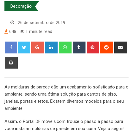
Decoração
26 de setembro de 2019
648
1 minute read
Google+
LinkedIn
Whatsapp
Tumblr
Pinterest
Reddit
Sha
via
Ema
Print
As molduras de parede dão um acabamento sofisticado para o
ambiente, sendo uma ótima solução para cantos de piso,
janelas, portas e tetos. Existem diversos modelos para o seu
ambiente.
Assim, o Portal DFimoveis.com trouxe o passo a passo para
você instalar molduras de parede em sua casa. Veja a seguir!