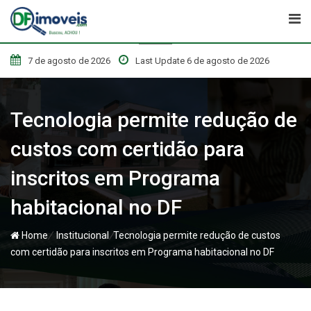
Skip
to
content
7 de agosto de 2026
Last Update 6 de agosto de 2026
Tecnologia permite redução de
custos com certidão para
inscritos em Programa
habitacional no DF
/
/
Home
Institucional
Tecnologia permite redução de custos
com certidão para inscritos em Programa habitacional no DF