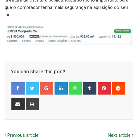
lavratura da escritura pública. Recurso muito importante para
que o comprador tenha mais segurança na aquisição do seu
lar.
You can share this post!
Google+
LinkedIn
Whatsapp
Tumblr
Pinterest
Reddit
Share
Print
via
Email
Previous article
Next article