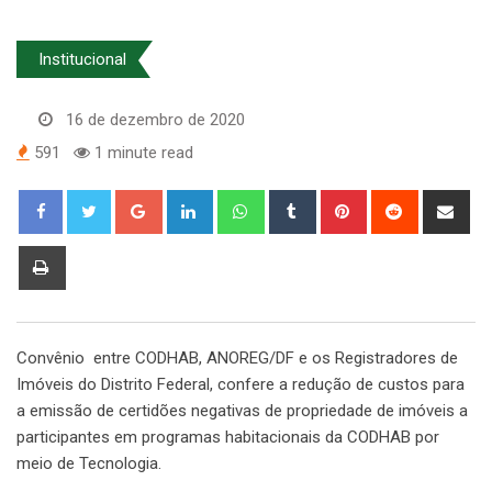
Institucional
16 de dezembro de 2020
591
1 minute read
Google+
LinkedIn
Whatsapp
Tumblr
Pinterest
Reddit
Sha
via
Ema
Print
Convênio entre CODHAB, ANOREG/DF e os Registradores de
Imóveis do Distrito Federal, confere a redução de custos para
a emissão de certidões negativas de propriedade de imóveis a
participantes em programas habitacionais da CODHAB por
meio de Tecnologia.