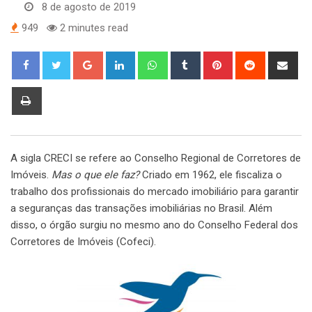
8 de agosto de 2019
949
2 minutes read
Google+
LinkedIn
Whatsapp
Tumblr
Pinterest
Reddit
Sha
via
Ema
Print
A sigla CRECI se refere ao Conselho Regional de Corretores de
Imóveis.
Mas o que ele faz?
Criado em 1962, ele fiscaliza o
trabalho dos profissionais do mercado imobiliário para garantir
a seguranças das transações imobiliárias no Brasil. Além
disso, o órgão surgiu no mesmo ano do Conselho Federal dos
Corretores de Imóveis (Cofeci).