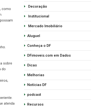
Decoração
s, como
m
Institucional
e possam
Mercado Imobiliário
Aluguel
Conheça o DF
nho.
DFimoveis.com em Dados
za sobre
Dicas
a do
Melhorias
iros,
Notícias DF
podcast
eriente.
ue atenda
Recursos