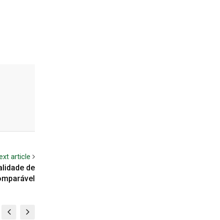
ext article
alidade de
comparável