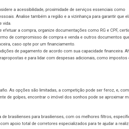
sidere a acessibilidade, proximidade de serviços essenciais como
essoais. Analise também a região e a vizinhança para garantir que e
 vida.
e efetuar a compra, organize documentações como RG e CPF, certi
o, termo de compromisso de compra e venda e outros documentos q
nanceira, caso opte por um financiamento.
ondições de pagamento de acordo com sua capacidade financeira. Ah
trapropostas e para lidar com despesas adicionais, como impostos 
safio. As opções são limitadas, a competição pode ser feroz, e, co
te de golpes, encontrar o imóvel dos sonhos pode se aproximar m
de brasilienses para brasilienses, com os melhores filtros, específ
om apoio total de corretores especializados para te ajudar a realiz