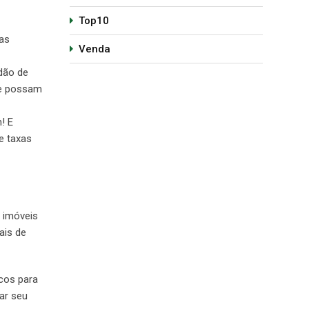
Top10
las
Venda
dão de
ue possam
! E
e taxas
m imóveis
ais de
icos para
ar seu