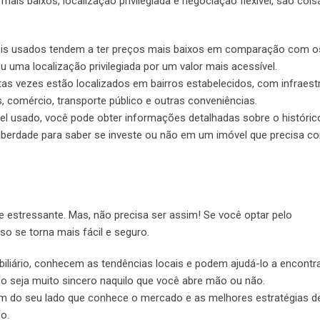
ais baixos, localização privilegiada e negociação flexível, são coi
veis usados tendem a ter preços mais baixos em comparação com o
 uma localização privilegiada por um valor mais acessível.
as vezes estão localizados em bairros estabelecidos, com infraestr
s, comércio, transporte público e outras conveniências.
vel usado, você pode obter informações detalhadas sobre o históric
liberdade para saber se investe ou não em um imóvel que precisa c
estressante. Mas, não precisa ser assim! Se você optar pelo
o se torna mais fácil e seguro.
iliário, conhecem as tendências locais e podem ajudá-lo a encontr
o seja muito sincero naquilo que você abre mão ou não.
m do seu lado que conhece o mercado e as melhores estratégias d
ho.