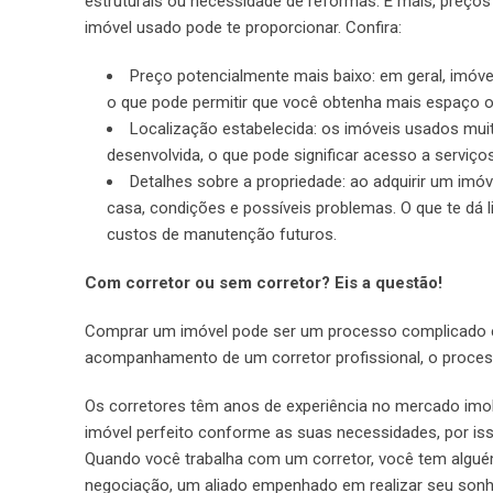
estruturais ou necessidade de reformas. E mais, preços m
imóvel usado pode te proporcionar. Confira:
Preço potencialmente mais baixo: em geral, imó
o que pode permitir que você obtenha mais espaço ou
Localização estabelecida: os imóveis usados muit
desenvolvida, o que pode significar acesso a serviço
Detalhes sobre a propriedade: ao adquirir um imó
casa, condições e possíveis problemas. O que te dá 
custos de manutenção futuros.
Com corretor ou sem corretor? Eis a questão!
Comprar um imóvel pode ser um processo complicado e 
acompanhamento de um corretor profissional, o process
Os corretores têm anos de experiência no mercado imob
imóvel perfeito conforme as suas necessidades, por iss
Quando você trabalha com um corretor, você tem algué
negociação, um aliado empenhado em realizar seu son