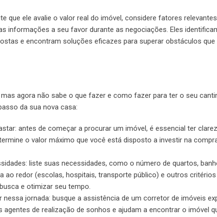
 que ele avalie o valor real do imóvel, considere fatores relevante
sas informações a seu favor durante as negociações. Eles identifica
ostas e encontram soluções eficazes para superar obstáculos qu
mas agora não sabe o que fazer e como fazer para ter o seu canti
 passo da sua nova casa:
astar: antes de começar a procurar um imóvel, é essencial ter clare
etermine o valor máximo que você está disposto a investir na compr
sidades: liste suas necessidades, como o número de quartos, banhe
a ao redor (escolas, hospitais, transporte público) e outros critérios
 busca e otimizar seu tempo.
ar nessa jornada: busque a assistência de um corretor de imóveis exp
 agentes de realização de sonhos e ajudam a encontrar o imóvel q