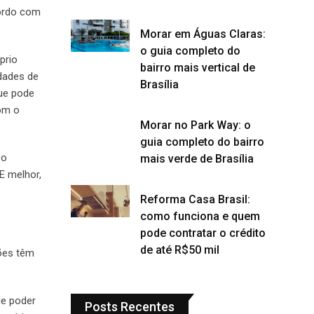
cordo com
Morar em Águas Claras:
o guia completo do
prio
bairro mais vertical de
dades de
Brasília
que pode
com o
Morar no Park Way: o
guia completo do bairro
 o
mais verde de Brasília
E melhor,
Reforma Casa Brasil:
como funciona e quem
pode contratar o crédito
de até R$50 mil
ões têm
de poder
Posts Recentes