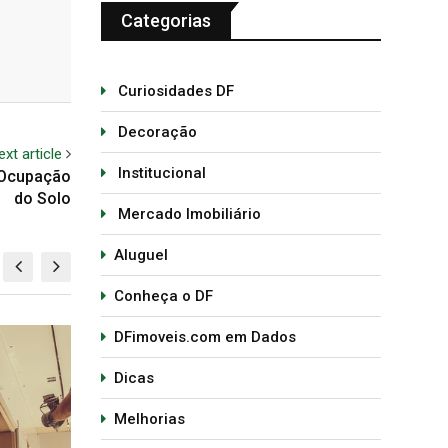
Categorias
Curiosidades DF
Decoração
ext article
Institucional
e Ocupação
do Solo
Mercado Imobiliário
Aluguel
Conheça o DF
DFimoveis.com em Dados
CURIOSIDADES DF
IN
Surpreenda-se com a natureza de
Esco
Dicas
Brasília
gan
Melhorias
30 de janeiro de 2020
3