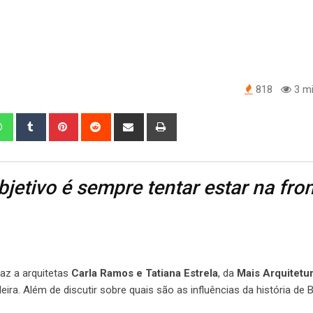
818
3 mi
edIn
Whatsapp
Tumblr
Pinterest
Reddit
Share
Print
via
Email
jetivo é sempre tentar estar na fron
raz a arquitetas
Carla Ramos e Tatiana Estrela
, da
Mais Arquitetu
eira. Além de discutir sobre quais são as influências da história de B