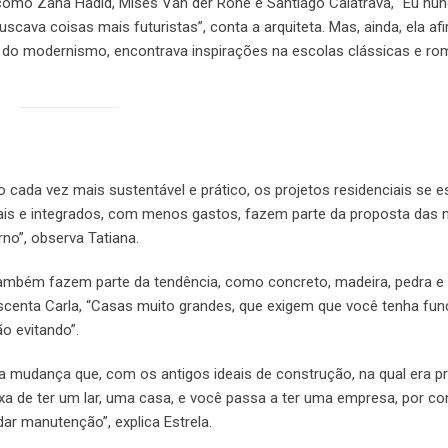
 como Zaha Hadid, Mises Van der Rohe e Santiago Calatrava, “Eu nu
scava coisas mais futuristas”, conta a arquiteta. Mas, ainda, ela af
do modernismo, encontrava inspirações na escolas clássicas e rom
o cada vez mais sustentável e prático, os projetos residenciais se 
is e integrados, com menos gastos, fazem parte da proposta das 
no”, observa Tatiana.
também fazem parte da tendência, como concreto, madeira, pedra e v
escenta Carla, “Casas muito grandes, que exigem que você tenha fun
o evitando”.
 mudança que, com os antigos ideais de construção, na qual era p
xa de ter um lar, uma casa, e você passa a ter uma empresa, por co
ar manutenção”, explica Estrela.