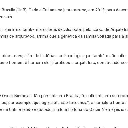
rasília (UnB), Carla e Tatiana se juntaram-se, em 2013, para desen
nciais.
r sua irmã, também arquiteta, decidiu optar pelo curso de Arquitetu
ília de arquitetos, afirma que a genética da família voltada para a a
outras artes, além de história e antropologia, que também são influ
que o homem é homem ele já praticou a arquitetura, construindo seu 
e Oscar Niemeyer, tão presente em Brasília, foi influente em sua fo
retas, por exemplo, que agora até são tendência”, e completa Ramos,
 e na UnB, e tendo estudado muito a história do Oscar Niemeyer, is