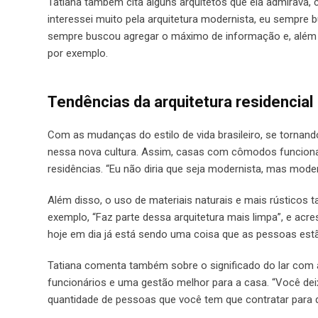
Tatiana também cita alguns arquitetos que ela admirava,
interessei muito pela arquitetura modernista, eu sempre bu
sempre buscou agregar o máximo de informação e, além 
por exemplo.
Tendências da arquitetura residencial
Com as mudanças do estilo de vida brasileiro, se tornand
nessa nova cultura. Assim, casas com cômodos funciona
residências. “Eu não diria que seja modernista, mas moder
Além disso, o uso de materiais naturais e mais rústicos 
exemplo, “Faz parte dessa arquitetura mais limpa”, e acr
hoje em dia já está sendo uma coisa que as pessoas estã
Tatiana comenta também sobre o significado do lar com a
funcionários e uma gestão melhor para a casa. “Você dei
quantidade de pessoas que você tem que contratar para d