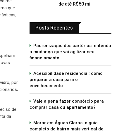
nca me
de até R$50 mil
irma que
ânticas,
Posts Recentes
Padronização dos cartórios: entenda
a mudança que vai agilizar seu
espelham
financiamento
novas
Acessibilidade residencial: como
preparar a casa para o
idro, por
envelhecimento
cionários,
Vale a pena fazer consórcio para
comprar casa ou apartamento?
reciso de
nta da
Morar em Águas Claras: o guia
completo do bairro mais vertical de