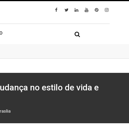
IO
udança no estilo de vida e
asília