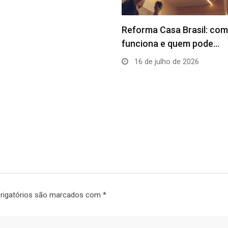
 Casa Brasil: como
a e quem pode…
ulho de 2026
Promoção CRECI & DFimo
Apoio aos corretores…
21 de maio de 2020
igatórios são marcados com
*