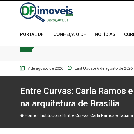
Skip
to
content
PORTAL DFI
CONHEÇA O DF
NOTÍCIAS
CUR
7 de agosto de 2026
Last Update 6 de agosto de 2026
Entre Curvas: Carla Ramos e
na arquitetura de Brasília
/
/
Home
Institucional
Entre Curvas: Carla Ramos e Tatiana 