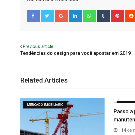
Google+
LinkedIn
Whatsapp
Tumblr
Pinter
Facebook
Twitter
Previous article
Tendências do design para você apostar em 2019
Related Articles
DECORAÇÃO
DICAS
Passo a passo: como fazer
manutenção em móveis…
14 de novembro de 2019