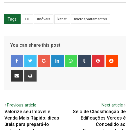
Tags:
DF
imóveis
kitnet
microapartamentos
You can share this post!
Google+
LinkedIn
Whatsapp
Tumblr
Pinterest
Reddit
Share
Print
via
Email
Previous article
Next article
Valorize seu Imóvel e
Selo de Classificação de
Venda Mais Rápido: dicas
Edificações Verdes é
úteis para prepará-lo
Concedido ao