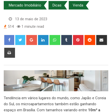
Mercado Imobiliário
Dicas
Venda
13 de maio de 2023
514
1 minute read
Google+
LinkedIn
Whatsapp
Tumblr
Pinterest
Reddit
Sha
via
Ema
Print
Tendência em vários lugares do mundo, como Japão e Coreia
do Sul, os microapartamentos também estão ganhando
espaço em Brasília. Com tamanhos variando entre
10m² a