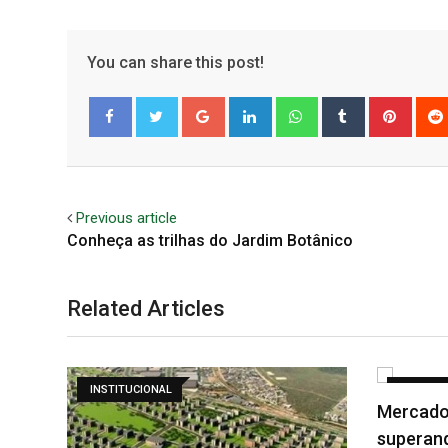
You can share this post!
Google+
LinkedIn
Whatsapp
Tumblr
Pinter
Facebook
Twitter
Previous article
Conheça as trilhas do Jardim Botânico
Related Articles
INSTITUCIONAL
MERCADO
Mercado Imobiliário esta
superando COVID-19 e