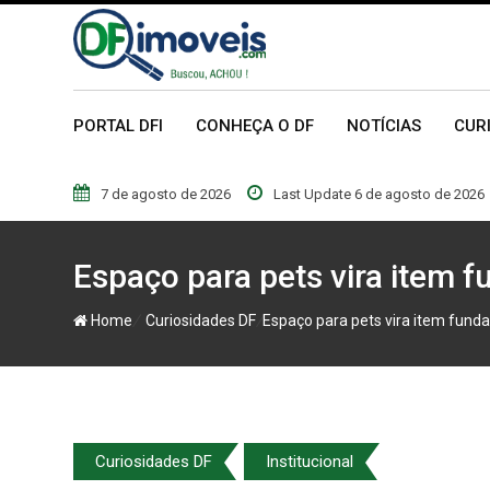
Skip
to
content
PORTAL DFI
CONHEÇA O DF
NOTÍCIAS
CUR
7 de agosto de 2026
Last Update 6 de agosto de 2026
Espaço para pets vira item 
/
/
Home
Curiosidades DF
Espaço para pets vira item fun
Curiosidades DF
Institucional