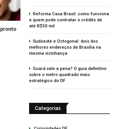
tran
2 de outubro de 2018
Reforma Casa Brasil: como funciona
27
e quem pode contratar o crédito de
até R$50 mil
Sudoeste e Octogonal: dois dos
melhores endereços de Brasília na
mesma vizinhança
Guará vale a pena? O guia definitivo
sobre o metro quadrado mais
estratégico do DF
Categorias
Curiosidades DF