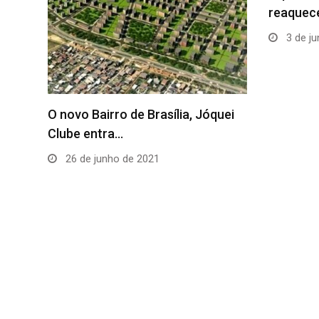
reaquecendo
3 de junho de 2021
Como sab
para co
uei
15 de a