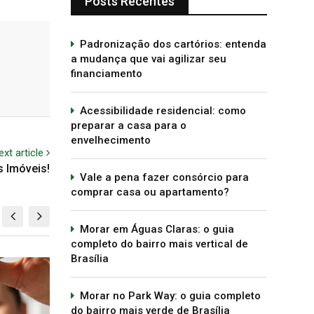
Posts Recentes
Padronização dos cartórios: entenda
a mudança que vai agilizar seu
financiamento
Acessibilidade residencial: como
preparar a casa para o
envelhecimento
ext article
s Imóveis!
Vale a pena fazer consórcio para
comprar casa ou apartamento?
Morar em Águas Claras: o guia
completo do bairro mais vertical de
Brasília
MERCADO IMOBILIÁRIO
DE
lar nesse
Preço do m² dos imóveis em
Pare
Morar no Park Way: o guia completo
Brasília
como
do bairro mais verde de Brasília