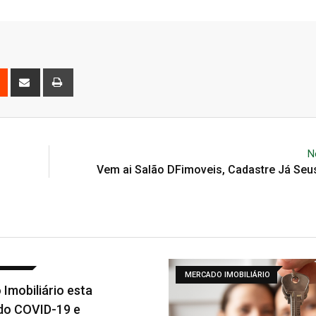
est
Reddit
Share
Print
via
Email
N
Vem ai Salão DFimoveis, Cadastre Já Seu
 IMOBILIÁRIO
DECORAÇÃO
Granilite você já ouviu fa
revestimento?