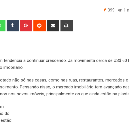
399
1 m
edIn
Whatsapp
Tumblr
Pinterest
Reddit
Share
Print
via
Email
 tendência a continuar crescendo. Já movimenta cerca de US$ 60 b
 imobiliário.
otado não só nas casas, como nas ruas, restaurantes, mercados e 
escimento. Pensando nisso, o mercado imobiliário tem avançado ne
nos nos novos imóveis, principalmente os que ainda estão na planta
um
ão do
 estão: