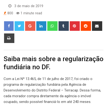
3 de maio de 2019
800
1 minute read
Google+
LinkedIn
Whatsapp
Tumblr
Pinterest
Reddit
Sha
via
Ema
Print
Saiba mais sobre a regularização
fundiária no DF.
Com a Lei Nº 13.465, de 11 de julho de 2017, foi criado o
programa de regularização fundiária pela Agência de
Desenvolvimento do Distrito Federal – Terracap. Dessa forma,
cada morador compra diretamente da agência o imóvel
ocupado, sendo possível financiá-lo em até 240 meses.