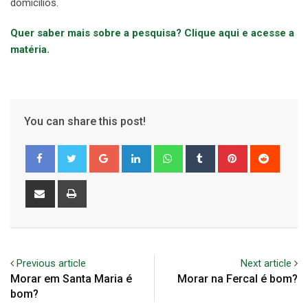
domicílios.
Quer saber mais sobre a pesquisa? Clique aqui e acesse a
matéria.
You can share this post!
Google+
LinkedIn
Whatsapp
Tumblr
Pinterest
Reddit
Share
Print
via
Email
Previous article
Next article
Morar em Santa Maria é
Morar na Fercal é bom?
bom?