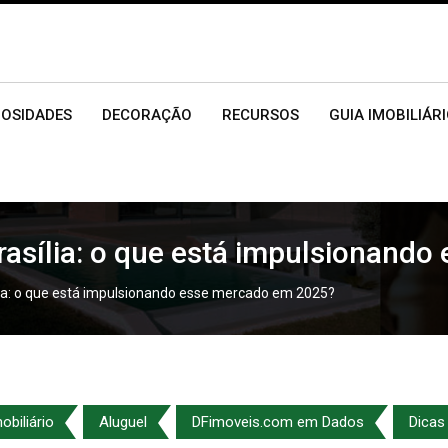
IOSIDADES
DECORAÇÃO
RECURSOS
GUIA IMOBILIÁR
rasília: o que está impulsionand
lia: o que está impulsionando esse mercado em 2025?
biliário
Aluguel
DFimoveis.com em Dados
Dicas