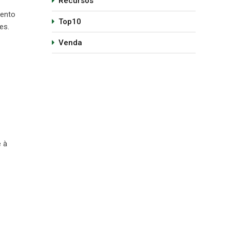
Recursos
mento
Top10
es.
Venda
e à