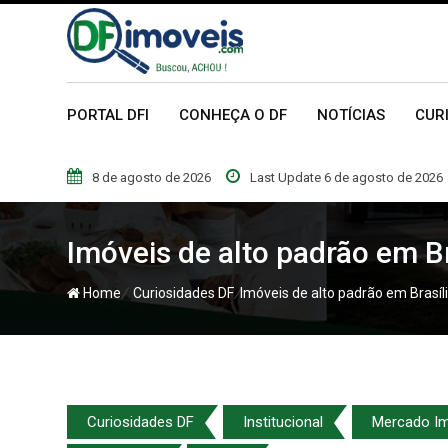
Skip
to
content
PORTAL DFI
CONHEÇA O DF
NOTÍCIAS
CUR
8 de agosto de 2026
Last Update 6 de agosto de 2026
Imóveis de alto padrão em B
/
/
Home
Curiosidades DF
Imóveis de alto padrão em Brasí
Curiosidades DF
Institucional
Mercado Imo