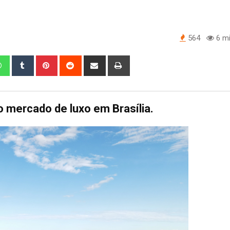
564
6 mi
edIn
Whatsapp
Tumblr
Pinterest
Reddit
Share
Print
via
Email
mercado de luxo em Brasília.