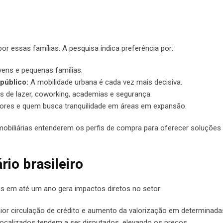
or essas famílias. A pesquisa indica preferência por:
vens e pequenas famílias.
público:
A mobilidade urbana é cada vez mais decisiva.
 de lazer, coworking, academias e segurança.
iores e quem busca tranquilidade em áreas em expansão.
imobiliárias entenderem os perfis de compra para oferecer soluções
io brasileiro
s em até um ano gera impactos diretos no setor:
or circulação de crédito e aumento da valorização em determinada
ocalizados tendem a ser disputados, elevando os preços.