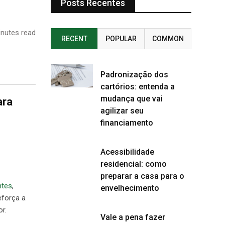
Posts Recentes
nutes read
RECENT
POPULAR
COMMON
Padronização dos
cartórios: entenda a
mudança que vai
ara
agilizar seu
financiamento
Acessibilidade
residencial: como
preparar a casa para o
ntes
,
envelhecimento
eforça a
r.
Vale a pena fazer