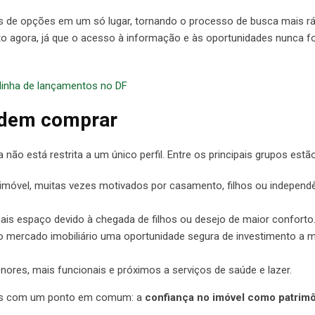
es de opções em um só lugar, tornando o processo de busca mais rá
ento agora, já que o acesso à informação e às oportunidades nunca fo
dinha de lançamentos no DF
endem comprar
 está restrita a um único perfil. Entre os principais grupos estão
móvel, muitas vezes motivados por casamento, filhos ou independ
is espaço devido à chegada de filhos ou desejo de maior conforto
 mercado imobiliário uma oportunidade segura de investimento a m
res, mais funcionais e próximos a serviços de saúde e lazer.
mas com um ponto em comum: a
confiança no imóvel como patrim