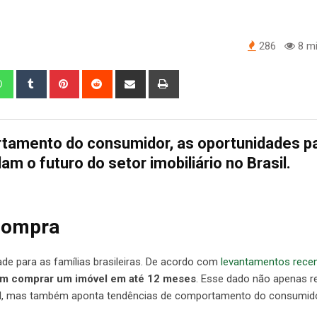
286
8 mi
edIn
Whatsapp
Tumblr
Pinterest
Reddit
Share
Print
via
Email
tamento do consumidor, as oportunidades p
m o futuro do setor imobiliário no Brasil.
 compra
de para as famílias brasileiras. De acordo com
levantamentos rece
dem comprar um imóvel em até 12 meses
. Esse dado não apenas r
onal, mas também aponta tendências de comportamento do consumido