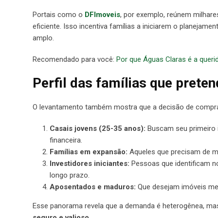
Portais como o
DFImoveis
, por exemplo, reúnem milhar
eficiente. Isso incentiva famílias a iniciarem o planejam
amplo.
Recomendado para você:
Por que Águas Claras é a queri
Perfil das famílias que pret
O levantamento também mostra que a decisão de compra não
Casais jovens (25-35 anos):
Buscam seu primeiro i
financeira.
Famílias em expansão:
Aqueles que precisam de ma
Investidores iniciantes:
Pessoas que identificam no
longo prazo.
Aposentados e maduros:
Que desejam imóveis meno
Esse panorama revela que a demanda é heterogênea, 
seguro e valioso
.