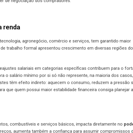
der de negociação dos compradores.
a renda
ecnologia, agronegócio, comércio e serviços, tem garantido maior
o de trabalho formal apresentou crescimento em diversas regiões do
eajustes salariais em categorias específicas contribuem para o for
 o salário mínimo por si só não represente, na maioria dos casos,
justes têm efeito indireto: aquecem o consumo, reduzem a pressão 
ara que quem possui maior estabilidade financeira consiga planejar
entos, combustíveis e serviços básicos, impacta diretamente no
pod
s preços, aumenta também a confiança para assumir compromissos 