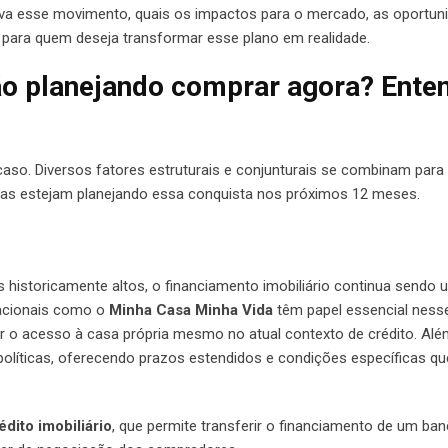
iva esse movimento, quais os impactos para o mercado, as oportun
as para quem deseja transformar esse plano em realidade.
ão planejando comprar agora? Ente
so. Diversos fatores estruturais e conjunturais se combinam para 
eiras estejam planejando essa conquista nos próximos 12 meses.
 historicamente altos, o financiamento imobiliário continua sendo
tacionais como o
Minha Casa Minha Vida
têm papel essencial nesse
 o acesso à casa própria mesmo no atual contexto de crédito. Alé
 políticas, oferecendo prazos estendidos e condições específicas q
édito imobiliário
, que permite transferir o financiamento de um ba