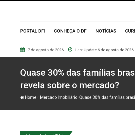
Skip
to
content
PORTAL DFI
CONHEÇA O DF
NOTÍCIAS
CUR
7 de agosto de 2026
Last Update 6 de agosto de 2026
Quase 30% das famílias bras
revela sobre o mercado?
/
/
Home
Mercado Imobiliário
Quase 30% das famílias brasi