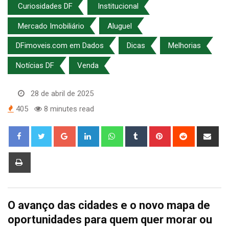
Curiosidades DF
Institucional
Mercado Imobiliário
Aluguel
DFimoveis.com em Dados
Dicas
Melhorias
Notícias DF
Venda
28 de abril de 2025
405
8 minutes read
Google+
LinkedIn
Whatsapp
Tumblr
Pinterest
Reddit
Sha
via
Ema
Print
O avanço das cidades e o novo mapa de
oportunidades para quem quer morar ou