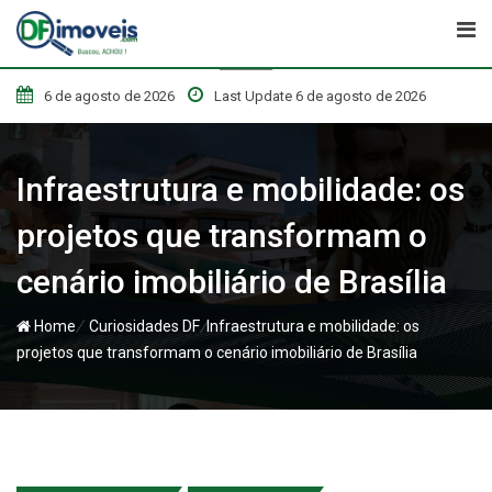
Skip
to
content
6 de agosto de 2026
Last Update 6 de agosto de 2026
Infraestrutura e mobilidade: os
projetos que transformam o
cenário imobiliário de Brasília
/
/
Home
Curiosidades DF
Infraestrutura e mobilidade: os
projetos que transformam o cenário imobiliário de Brasília