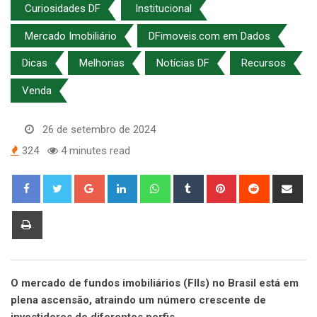
Curiosidades DF
Institucional
Mercado Imobiliário
DFimoveis.com em Dados
Dicas
Melhorias
Notícias DF
Recursos
Venda
26 de setembro de 2024
324
4 minutes read
Google+
LinkedIn
Whatsapp
Tumblr
Pinterest
Reddit
Sha
via
Ema
Print
O mercado de fundos imobiliários (FIIs) no Brasil está em
plena ascensão, atraindo um número crescente de