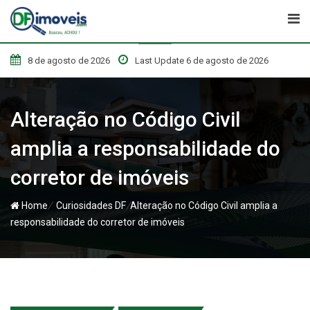
Skip
to
content
8 de agosto de 2026
Last Update 6 de agosto de 2026
Alteração no Código Civil
amplia a responsabilidade do
corretor de imóveis
/
/
Home
Curiosidades DF
Alteração no Código Civil amplia a
responsabilidade do corretor de imóveis