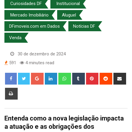
Curiosidades DF
Institucional
Mercado Imobiliário
Aluguel
DFimoveis.com em Dados
Notícias DF
Venda
30 de dezembro de 2024
591
4 minutes read
Google+
LinkedIn
Whatsapp
Tumblr
Pinterest
Reddit
Sha
via
Ema
Print
Entenda como a nova legislação impacta
a atuação e as obrigações dos